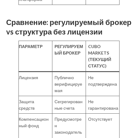
Сравнение: регулируемый брокер
vs структура без лицензии
ПАРАМЕТР
РЕГУЛИРУЕМ
CUBO
ЫЙ БРОКЕР
MARKETS
(ТЕКУЩИЙ
СТАТУС)
Лицензия
Публично
Не
верифицируе
подтверждена
мая
Защита
Сегрегирован
Не
средств
ные счета
гарантирована
Компенсацион
Предусмотре
Отсутствует
ный фонд
н
законодатель