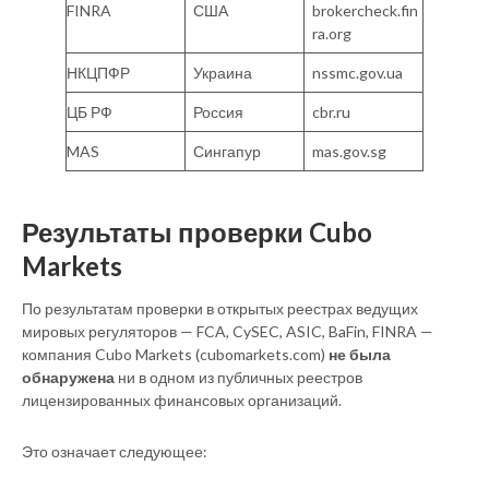
FINRA
США
brokercheck.fin
ra.org
НКЦПФР
Украина
nssmc.gov.ua
ЦБ РФ
Россия
cbr.ru
MAS
Сингапур
mas.gov.sg
Результаты проверки Cubo
Markets
По результатам проверки в открытых реестрах ведущих
мировых регуляторов — FCA, CySEC, ASIC, BaFin, FINRA —
компания Cubo Markets (cubomarkets.com)
не была
обнаружена
ни в одном из публичных реестров
лицензированных финансовых организаций.
Это означает следующее: