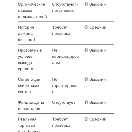
Органические
Отсутствуют /
🔴 Высокий
отзывы
негативные
пользователей
История
Требует
🟡 Средний
домена
проверки
(возраст)
Прозрачные
Не
🔴 Высокий
условия
верифициров
вывода
аны
средств
Сегрегация
Не
🔴 Высокий
клиентских
гарантирован
счетов
а
Фонд защиты
Отсутствует
🔴 Высокий
инвесторов
Реальная
Требует
🟡 Средний
торговая
проверки
платформа