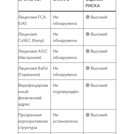
РИСКА
Лицензия FCA
Не
🔴 Высокий
(UK)
обнаружена
Лицензия
Не
🔴 Высокий
CySEC (Кипр)
обнаружена
Лицензия ASIC
Не
🔴 Высокий
(Австралия)
обнаружена
Лицензия BaFin
Не
🔴 Высокий
(Германия)
обнаружена
Верифицирова
Не
🔴 Высокий
нный
подтверждён
физический
адрес
Прозрачная
Не
🔴 Высокий
корпоративная
установлена
структура