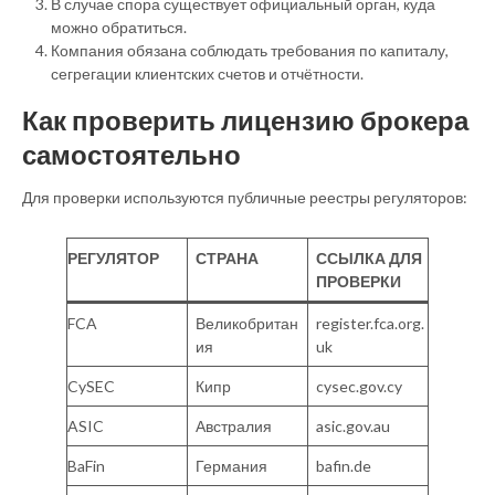
В случае спора существует официальный орган, куда
можно обратиться.
Компания обязана соблюдать требования по капиталу,
сегрегации клиентских счетов и отчётности.
Как проверить лицензию брокера
самостоятельно
Для проверки используются публичные реестры регуляторов:
РЕГУЛЯТОР
СТРАНА
ССЫЛКА ДЛЯ
ПРОВЕРКИ
FCA
Великобритан
register.fca.org.
ия
uk
CySEC
Кипр
cysec.gov.cy
ASIC
Австралия
asic.gov.au
BaFin
Германия
bafin.de