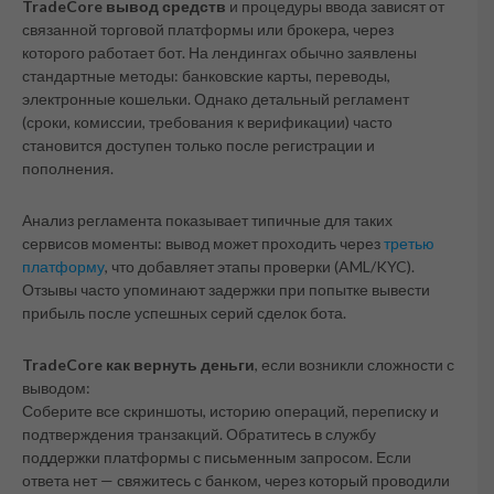
TradeCore вывод средств
и процедуры ввода зависят от
связанной торговой платформы или брокера, через
которого работает бот. На лендингах обычно заявлены
стандартные методы: банковские карты, переводы,
электронные кошельки. Однако детальный регламент
(сроки, комиссии, требования к верификации) часто
становится доступен только после регистрации и
пополнения.
Анализ регламента показывает типичные для таких
сервисов моменты: вывод может проходить через
третью
платформу
, что добавляет этапы проверки (AML/KYC).
Отзывы часто упоминают задержки при попытке вывести
прибыль после успешных серий сделок бота.
TradeCore как вернуть деньги
, если возникли сложности с
выводом:
Соберите все скриншоты, историю операций, переписку и
подтверждения транзакций. Обратитесь в службу
поддержки платформы с письменным запросом. Если
ответа нет — свяжитесь с банком, через который проводили