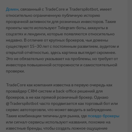
Домен
, связанный с TradeCore и Traderspilotbot, имеет
относительно ограниченную публичную историю
прозрачной активности для розничных инвесторов. Такие
проекты часто используют Telegram-боты, аккаунты в
соцсетях и лендинги, которые появляются относительно
недавно. В отличие от крупных брокеров, чьи домены
существуют 15–30 лет с постоянным развитием, аудитом и
открытой отчётностью, здесь картина выглядит скромнее.
Это не обязательно указывает на проблемы, но требует от
инвестора повышенной осторожности и самостоятельной
проверки.
TradeCore как компания известна в первую очередь как
провайдер CRM-систем и back-office решений для
брокеров, а не как прямой розничный брокер. Однако
@Traderspilotbot часто продвигается как торговый бот или
сервис автоторговли, что может вводить в заблуждение.
Такие комбинации типичны для рынка, где
псевдо-брокеры
или сигнал-сервисы используют названия, похожие на
известные бренды, чтобы создать ложное ощущение