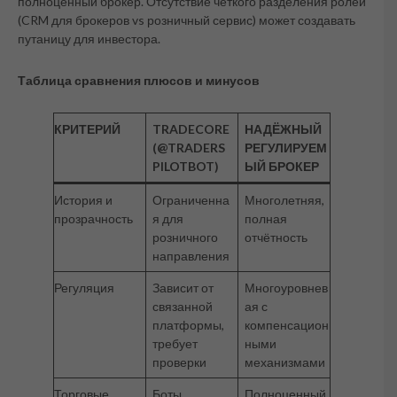
полноценный брокер. Отсутствие чёткого разделения ролей
(CRM для брокеров vs розничный сервис) может создавать
путаницу для инвестора.
Таблица сравнения плюсов и минусов
КРИТЕРИЙ
TRADECORE
НАДЁЖНЫЙ
(@TRADERS
РЕГУЛИРУЕМ
PILOTBOT)
ЫЙ БРОКЕР
История и
Ограниченна
Многолетняя,
прозрачность
я для
полная
розничного
отчётность
направления
Регуляция
Зависит от
Многоуровнев
связанной
ая с
платформы,
компенсацион
требует
ными
проверки
механизмами
Торговые
Боты,
Полноценный