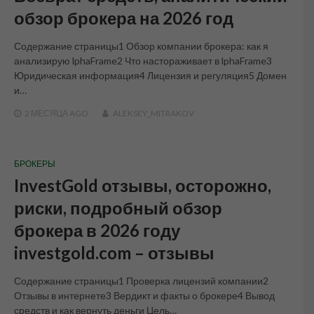
обзор брокера на 2026 год
Содержание страницы1 Обзор компании брокера: как я
анализирую lphaFrame2 Что настораживает в lphaFrame3
Юридическая информация4 Лицензия и регуляция5 Домен
и…
2 МЕСЯЦА
AGO
ALEKSEY_MITRAKOV
БРОКЕРЫ
InvestGold отзывы, осторожно,
риски, подробный обзор
брокера в 2026 году
investgold.com – отзывы
Содержание страницы1 Проверка лицензий компании2
Отзывы в интернете3 Вердикт и факты о брокере4 Вывод
средств и как вернуть деньги Цель…