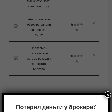
лучше открывать
счет инвестору
Аналитический
0
обзор регуляции
финансового
рынка
Правовые и
технические
0
методы возврата
средств от
брокера
×
Потерял деньги у брокера?
Потерял свои средства у юридической