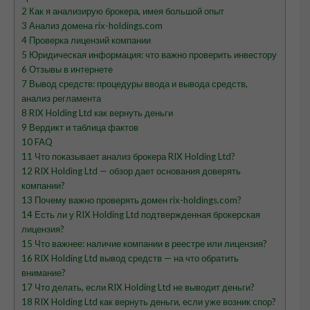
2
Как я анализирую брокера, имея большой опыт
3
Анализ домена rix-holdings.com
4
Проверка лицензий компании
5
Юридическая информация: что важно проверить инвестору
6
Отзывы в интернете
7
Вывод средств: процедуры ввода и вывода средств,
анализ регламента
8
RIX Holding Ltd как вернуть деньги
9
Вердикт и таблица фактов
10
FAQ
11
Что показывает анализ брокера RIX Holding Ltd?
12
RIX Holding Ltd — обзор дает основания доверять
компании?
13
Почему важно проверять домен rix-holdings.com?
14
Есть ли у RIX Holding Ltd подтвержденная брокерская
лицензия?
15
Что важнее: наличие компании в реестре или лицензия?
16
RIX Holding Ltd вывод средств — на что обратить
внимание?
17
Что делать, если RIX Holding Ltd не выводит деньги?
18
RIX Holding Ltd как вернуть деньги, если уже возник спор?