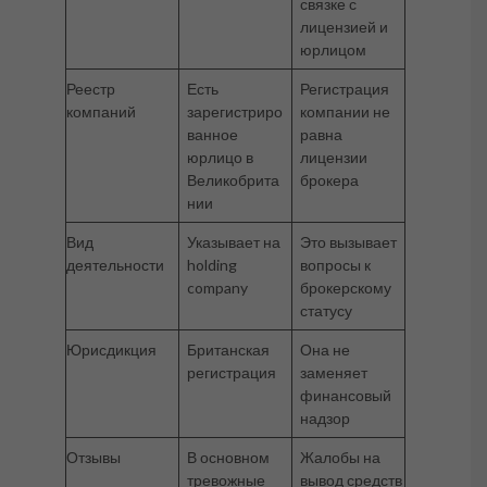
связке с
лицензией и
юрлицом
Реестр
Есть
Регистрация
компаний
зарегистриро
компании не
ванное
равна
юрлицо в
лицензии
Великобрита
брокера
нии
Вид
Указывает на
Это вызывает
деятельности
holding
вопросы к
company
брокерскому
статусу
Юрисдикция
Британская
Она не
регистрация
заменяет
финансовый
надзор
Отзывы
В основном
Жалобы на
тревожные
вывод средств