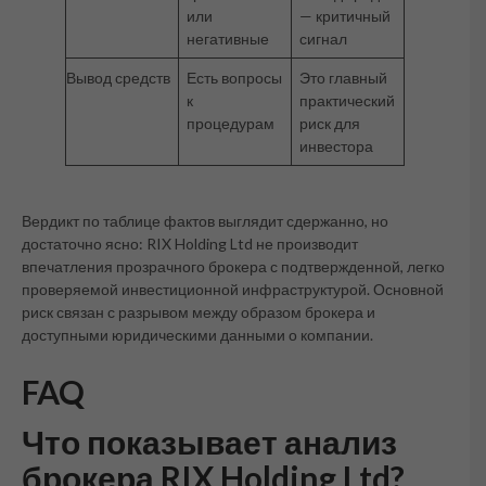
или
— критичный
негативные
сигнал
Вывод средств
Есть вопросы
Это главный
к
практический
процедурам
риск для
инвестора
Вердикт по таблице фактов выглядит сдержанно, но
достаточно ясно: RIX Holding Ltd не производит
впечатления прозрачного брокера с подтвержденной, легко
проверяемой инвестиционной инфраструктурой. Основной
риск связан с разрывом между образом брокера и
доступными юридическими данными о компании.
FAQ
Что показывает анализ
брокера RIX Holding Ltd?