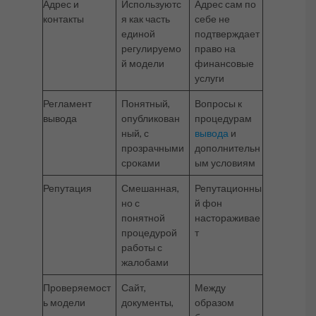
Адрес и
Используютс
Адрес сам по
контакты
я как часть
себе не
единой
подтверждает
регулируемо
право на
й модели
финансовые
услуги
Регламент
Понятный,
Вопросы к
вывода
опубликован
процедурам
ный, с
вывода
и
прозрачными
дополнительн
сроками
ым условиям
Репутация
Смешанная,
Репутационны
но с
й фон
понятной
настораживае
процедурой
т
работы с
жалобами
Проверяемост
Сайт,
Между
ь модели
документы,
образом