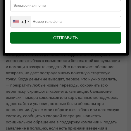
В цивилизованной брокерской модели правила вывода
должны быть понятны заранее. Клиент должен видеть
+1
сроки, лимиты, доступные способы, комиссии, основания
для отказа и процедуру рассмотрения спорной заявки. Если
регламент либо недостаточно раскрыт, либо фактически
меняется по ходу общения, это резко увеличивает риск.
Если данных о выводе на сайте недостаточно, разумно
использовать блок о возможности бесплатной консультации
и помощи в возврате средств. Это не означает обещание
возврата, но дает пострадавшему понятную стартовую
точку. Когда деньги не выводят, первое, что нужно сделать,
— прекратить любые новые переводы, сохранить всю
переписку, скриншоты кабинета, квитанции, банковские
выписки, номера кошельков или карт, данные менеджеров,
адрес сайта и условия, которые были обещаны при
пополнении. Далее стоит обратиться в банк или платежную
систему, сообщить о спорной операции, написать
официальное обращение в поддержку компании и подать
заявление в полицию, если есть признаки введения в