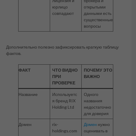
лицензия и
брокера и
юрлицо
открытыми
совпадают
данными есть
существенные
вопросы
Дополнительно полезно зафиксировать краткую таблицу
фактов.
ФАКТ
ЧТО ВИДНО
ПОЧЕМУ ЭТО
ПРИ
ВАЖНО
ПРОВЕРКЕ
Название
Используетс
Одного
я бренд RIX
названия
Holding Ltd
недостаточно
для доверия
Домен
rix-
Домен
нужно
holdings.com
оценивать в