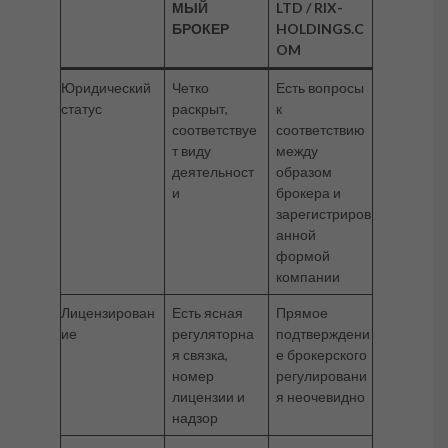
МЫЙ
LTD / RIX-
БРОКЕР
HOLDINGS.C
OM
Юридический
Четко
Есть вопросы
статус
раскрыт,
к
соответствуе
соответствию
т виду
между
деятельност
образом
и
брокера и
зарегистриров
анной
формой
компании
Лицензирован
Есть ясная
Прямое
ие
регуляторна
подтверждени
я связка,
е брокерского
номер
регулировани
лицензии и
я неочевидно
надзор