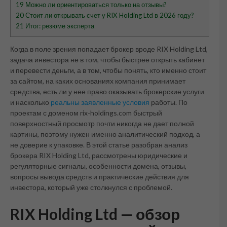
19
Можно ли ориентироваться только на отзывы?
20
Стоит ли открывать счет у RIX Holding Ltd в 2026 году?
21
Итог: резюме эксперта
Когда в поле зрения попадает брокер вроде RIX Holding Ltd,
задача инвестора не в том, чтобы быстрее открыть кабинет
и перевести деньги, а в том, чтобы понять, кто именно стоит
за сайтом, на каких основаниях компания принимает
средства, есть ли у нее право оказывать брокерские услуги
и насколько
реальны заявленные условия
работы. По
проектам с доменом rix-holdings.com быстрый
поверхностный просмотр почти никогда не дает полной
картины, поэтому нужен именно аналитический подход, а
не доверие к упаковке. В этой статье разобран анализ
брокера RIX Holding Ltd, рассмотрены юридические и
регуляторные сигналы, особенности домена, отзывы,
вопросы вывода средств и практические действия для
инвестора, который уже столкнулся с проблемой.
RIX Holding Ltd — обзор