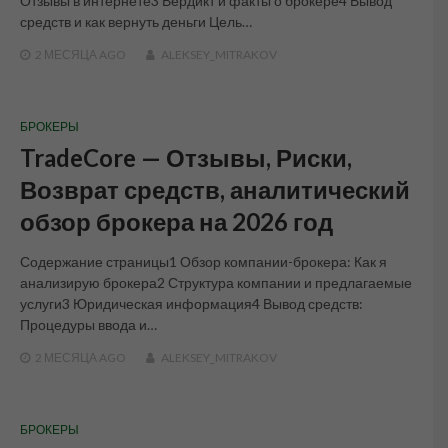
Отзывы в интернете3 Вердикт и факты о брокере4 Вывод
средств и как вернуть деньги Цель…
2 МЕСЯЦА
AGO
ALEKSEY_MITRAKOV
БРОКЕРЫ
TradeCore — Отзывы, Риски,
Возврат средств, аналитический
обзор брокера на 2026 год
Содержание страницы1 Обзор компании-брокера: Как я
анализирую брокера2 Структура компании и предлагаемые
услуги3 Юридическая информация4 Вывод средств:
Процедуры ввода и…
2 МЕСЯЦА
AGO
ALEKSEY_MITRAKOV
БРОКЕРЫ