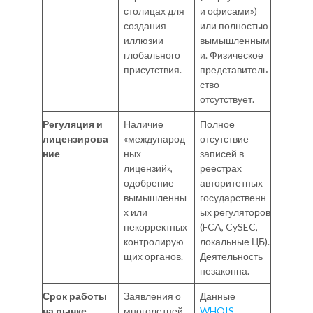
столицах для
и офисами»)
создания
или полностью
иллюзии
вымышленным
глобального
и. Физическое
присутствия.
представитель
ство
отсутствует.
Регуляция и
Наличие
Полное
лицензирова
«международ
отсутствие
ние
ных
записей в
лицензий»,
реестрах
одобрение
авторитетных
вымышленны
государственн
х или
ых регуляторов
некорректных
(FCA, CySEC,
контролирую
локальные ЦБ).
щих органов.
Деятельность
незаконна.
Срок работы
Заявления о
Данные
на рынке
многолетней
WHOIS