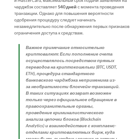
и MasterCard, максимальный срок подачи заявления на
чарджбэк составляет
540 дней
с момента проведения
транзакции. Однако для повышения вероятности
одобрения процедуру следует начинать
незамедлительно после обнаружения первых признаков
ограничения доступа к средствам.
Важное примечание относительно
криптовалют:
Если пополнение счета
осуществлялось посредством прямых
переводов на криптокошельки (BTC, USDT,
ETH), процедура стандартного
банковского чарджбэка неприменима из-
за необратимости блокчейн-транзакций.
В таких ситуациях возврат возможен
только через официальное обращение в
правоохранительные органы,
проведение криминалистического
анализа цепочки блоков (Blockchain
Analytics) и взаимодействие с комплаенс-
отделами криптовалютных бирж, куда
могли быть выведены конечные активы.