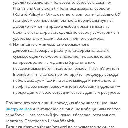
уделяйте разделам «Пользовательское соглашение»
(Terms and Conditions), «Политика возврата средств»
(Refund Policy) и «Отказ от ответственности» (Disclaimer). У
платформ без лицензии там часто прописаны пункты,
дающие компании право в любой момент изменять
баланс счета, закрывать сделки по своему усмотрению и
удерживать комиссии неограниченного размера.
Начинайте с минимально возможного
депозита.
Проверьте работу платформы на малых
суммах: оцените скорость исполнения, соответствие
котировок рыночным данным (сравните их с
независимыми источниками, например, TradingView или
Bloomberg) и, главное, протестируйте процедуру вывода
небольших сумм. Если на этапе вывода минимального
профита возникают задержки или требования «доплат» —
прекращайте любое сотрудничество с данным ресурсом.
Помните, что осознанный подход к выбору инвестиционных
инструментов
и критическое отношение к обещаниям легкого
заработка — это главный фундамент безопасности вашего
капитала. Платформа
Urban Wealth
Earning
(urbanwealthearnings.org) по результатам текущего