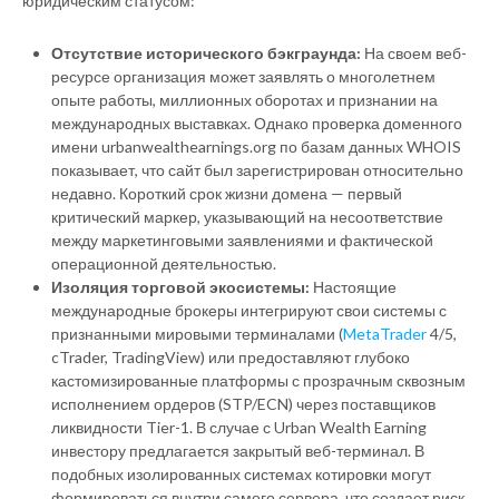
юридическим статусом:
Отсутствие исторического бэкграунда:
На своем веб-
ресурсе организация может заявлять о многолетнем
опыте работы, миллионных оборотах и признании на
международных выставках. Однако проверка доменного
имени urbanwealthearnings.org по базам данных WHOIS
показывает, что сайт был зарегистрирован относительно
недавно. Короткий срок жизни домена — первый
критический маркер, указывающий на несоответствие
между маркетинговыми заявлениями и фактической
операционной деятельностью.
Изоляция торговой экосистемы:
Настоящие
международные брокеры интегрируют свои системы с
признанными мировыми терминалами (
MetaTrader
4/5,
cTrader, TradingView) или предоставляют глубоко
кастомизированные платформы с прозрачным сквозным
исполнением ордеров (STP/ECN) через поставщиков
ликвидности Tier-1. В случае с Urban Wealth Earning
инвестору предлагается закрытый веб-терминал. В
подобных изолированных системах котировки могут
формироваться внутри самого сервера, что создает риск