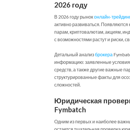
2026 году
В 2026 году рынок
онлайн-трейдин
активно развиваться. Появляются
парам, криптовалютам, акциям, ин
с возможностями растут и риски, 
Детальный анализ
брокера
Fymbat
информацию: заявленные условия,
средств, а также другие важные па
структурированные факты для осо
сложностей.
Юридическая проверк
Fymbatch
Одним из первых и наиболее важ
остается тщательная проверка юри