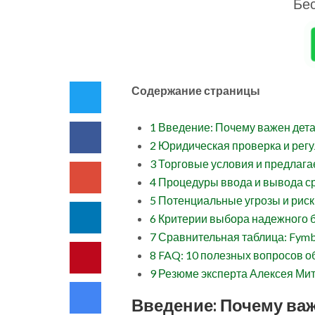
Бес
Содержание страницы
1
Введение: Почему важен дета
2
Юридическая проверка и регу
3
Торговые условия и предлаг
4
Процедуры ввода и вывода с
5
Потенциальные угрозы и рис
6
Критерии выбора надежного б
7
Сравнительная таблица: Fymb
8
FAQ: 10 полезных вопросов о
9
Резюме эксперта Алексея Ми
Введение: Почему ва