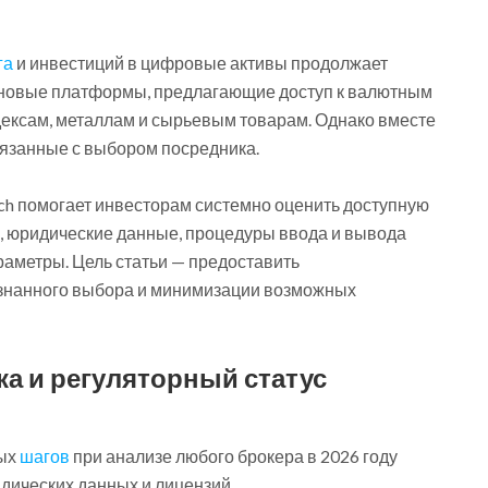
га
и инвестиций в цифровые активы продолжает
 новые платформы, предлагающие доступ к валютным
дексам, металлам и сырьевым товарам. Однако вместе
связанные с выбором посредника.
ch помогает инвесторам системно оценить доступную
 юридические данные, процедуры ввода и вывода
раметры. Цель статьи — предоставить
знанного выбора и минимизации возможных
а и регуляторный статус
ных
шагов
при анализе любого брокера в 2026 году
дических данных и лицензий.