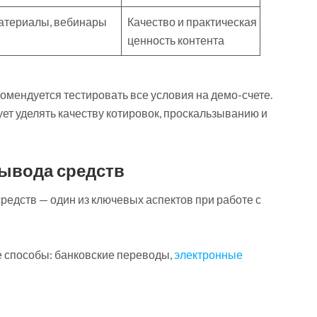
атериалы, вебинары
Качество и практическая
ценность контента
мендуется тестировать все условия на демо-счете.
ет уделять качеству котировок, проскальзыванию и
ывода средств
едств — один из ключевых аспектов при работе с
 способы: банковские переводы,
электронные