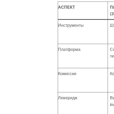
АСПЕКТ
П
(
Инструменты
Ш
Платформа
С
т
Комиссии
К
Леверидж
Вы
в