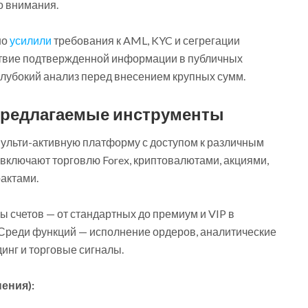
о внимания.
но
усилили
требования к AML, KYC и сегрегации
тствие подтвержденной информации в публичных
глубокий анализ перед внесением крупных сумм.
предлагаемые инструменты
мульти-активную платформу с доступом к различным
ключают торговлю Forex, криптовалютами, акциями,
актами.
 счетов — от стандартных до премиум и VIP в
 Среди функций — исполнение ордеров, аналитические
инг и торговые сигналы.
ения):