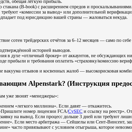
дств, обещая лёгкую прибыль.
 стакана (B-book) с расширением спредов и проскальзываниями
, требуют «комиссии за вывод» или дополнительной верификаци
дпадает под юрисдикцию вашей страны — жаловаться некуда.
ствие сотен трейдерских отчётов за 6–12 месяцев — само по себе
подтверждённой историей выводов.
ия в духе «отличный брокер» от аккаунтов, не обсуждающих ни
оде прибыли и требования оплатить «страховку/комиссию вери
ние вакуума отзывов и косвенных жалоб — высокорисковая комби
ривающим Alpenstark? (Инструкция предо
 вам уже звонят «менеджеры»:
жением «легкого миллиона». Если давят — откажитесь.
«Пришлите номер лицензии FCA/
CySEC
и ссылку на реестр». От
заявку на вывод. Если процесс дольше 3 дней или требуют ли
ение». Если место арбитража — Сейшелы или Сент-Винсент, защ
ание» часто привязывают с условием отыгрыша, которое невозм