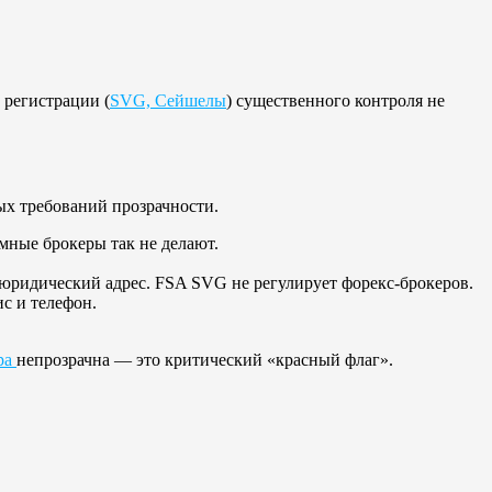
регистрации (
SVG, Сейшелы
) существенного контроля не
ых требований прозрачности.
имные брокеры так не делают.
 юридический адрес. FSA SVG не регулирует форекс-брокеров.
с и телефон.
ра
непрозрачна — это критический «красный флаг».