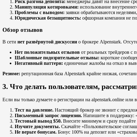
Риск разгона депозита:
менеджеры давят на внесение сре
Манипуляция котировками:
использование внутреннего
Проблемы с выводом:
заявки обрабатываются неделями
Юридическая беззащитность:
офшорная компания не по
Обзор отзывов
В сети
нет развёрнутой дискуссии
о брокере Alpenstark. Отсут
Нет положительных отзывов
от реальных трейдеров с 
Шаблонные подозрительные отзывы:
короткие сообщен
Негативный паттерн:
единичные жалобы на отказ в выв
Резюме:
репутационная база Alpenstark крайне низкая, сочета
3. Что делать пользователям, рассмат
Если вы только думаете о регистрации на alpenstark.online или
Тест на давление.
Настоящий брокер не звонит с предло
Письменный запрос лицензии.
Напишите в поддержку: 
Тестовый вывод $50.
Внесите минимум и сразу подайте 
Изучите документы.
Скачайте «Пользовательское соглаш
Не верьте бонусам.
Бонус 100% на депозит или «страхов