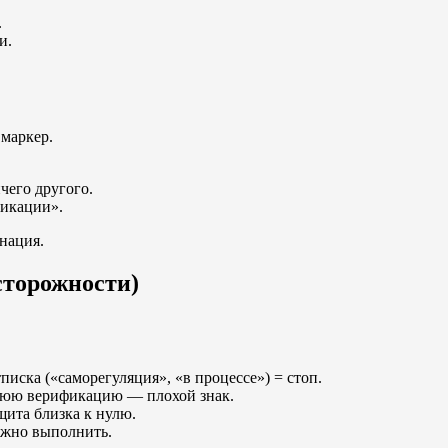
.
и.
 маркер.
чего другого.
фикации».
нация.
сторожности)
писка («саморегуляция», «в процессе») = стоп.
шнюю верификацию — плохой знак.
ита близка к нулю.
ожно выполнить.