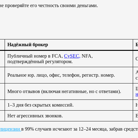
е проверяйте его честность своими деньгами.
Надёжный брокер
Б
Публичный номер в FCA,
CySEC,
NFA,
О
подтверждённый регулятором.
А
Реальное юр. лицо, офис, телефон, регистр. номер.
с
Ш
Много отзывов (включая негативные, но с ответами).
н
1–3 дня без скрытых комиссий.
Н
Нет агрессивных звонков.
Е
 лицензии
в 99% случаев исчезают за 12–24 месяца, забрав средст