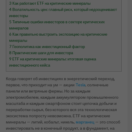
3
Как работают ETF на критические минералы
4
Волатильность цен: главный риск, который недооценивают
инвесторы
5
Типичные ошибки инвесторов в секторе критических
минералов
6
Как правильно выстроить экспозицию на критические
минералы
7
Геополитика как инвестиционный фактор
8
Практические шаги для инвестора
9
ETF на критические минералы: итоговая оценка
инвестиционного кейса
Когда говорят об инвестициях в энергетический переход,
первое, что приходит на ум — акции
Tesla
, солнечные
панели или ветряные фермы. Но за каждым
электромобилем, каждым аккумулятором промышленного
масштаба и каждым смартфоном стоит цепочка добычи и
переработки сырья, без которого вся эта технологическая
экосистема попросту невозможна. ETF на критические
минералы — литий, кобальт, никель,
марганец
— это способ
инвестировать не в конечный продукт, а в фундамент, на