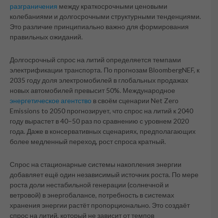
разграничения
между краткосрочными ценовыми
колебаниями и долгосрочными структурными тенденциями.
Это различие принципиально важно для формирования
правильных ожиданий.
Долгосрочный спрос на литий определяется темпами
электрификации транспорта. По прогнозам BloombergNEF, к
2035 году доля электромобилей в глобальных продажах
новых автомобилей превысит 50%. Международное
энергетическое агентство
в своём сценарии Net Zero
Emissions to 2050 прогнозирует, что спрос на литий к 2040
году вырастет в 40–50 раз по сравнению с уровнем 2020
года. Даже в консервативных сценариях, предполагающих
более медленный переход, рост спроса кратный.
Спрос на стационарные системы накопления энергии
добавляет ещё один независимый источник роста. По мере
роста доли нестабильной генерации (солнечной и
ветровой) в энергобалансе, потребность в системах
хранения энергии растёт пропорционально. Это создаёт
спрос на литий, который не зависит от темпов