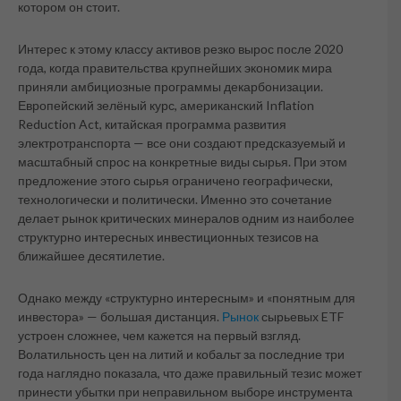
котором он стоит.
Интерес к этому классу активов резко вырос после 2020
года, когда правительства крупнейших экономик мира
приняли амбициозные программы декарбонизации.
Европейский зелёный курс, американский Inflation
Reduction Act, китайская программа развития
электротранспорта — все они создают предсказуемый и
масштабный спрос на конкретные виды сырья. При этом
предложение этого сырья ограничено географически,
технологически и политически. Именно это сочетание
делает рынок критических минералов одним из наиболее
структурно интересных инвестиционных тезисов на
ближайшее десятилетие.
Однако между «структурно интересным» и «понятным для
инвестора» — большая дистанция.
Рынок
сырьевых ETF
устроен сложнее, чем кажется на первый взгляд.
Волатильность цен на литий и кобальт за последние три
года наглядно показала, что даже правильный тезис может
принести убытки при неправильном выборе инструмента