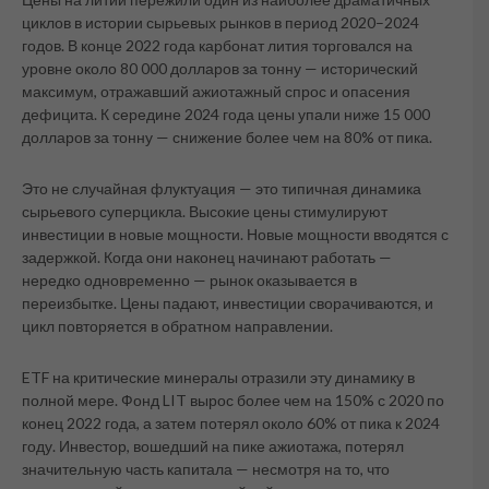
циклов в истории сырьевых рынков в период 2020–2024
годов. В конце 2022 года карбонат лития торговался на
уровне около 80 000 долларов за тонну — исторический
максимум, отражавший ажиотажный спрос и опасения
дефицита. К середине 2024 года цены упали ниже 15 000
долларов за тонну — снижение более чем на 80% от пика.
Это не случайная флуктуация — это типичная динамика
сырьевого суперцикла. Высокие цены стимулируют
инвестиции в новые мощности. Новые мощности вводятся с
задержкой. Когда они наконец начинают работать —
нередко одновременно — рынок оказывается в
переизбытке. Цены падают, инвестиции сворачиваются, и
цикл повторяется в обратном направлении.
ETF на критические минералы отразили эту динамику в
полной мере. Фонд LIT вырос более чем на 150% с 2020 по
конец 2022 года, а затем потерял около 60% от пика к 2024
году. Инвестор, вошедший на пике ажиотажа, потерял
значительную часть капитала — несмотря на то, что