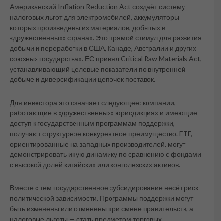
Американский Inflation Reduction Act создаёт систему
налоговых льгот для электромобилей, аккумуляторы
которых произведены из материалов, добытых в
«дружественных» странах. Это прямой стимул для развития
добычи и переработки в США, Канаде, Австралии и других
союзных государствах. ЕС принял Critical Raw Materials Act,
устанавливающий целевые показатели по внутренней
добыче и диверсификации цепочек поставок.
Для инвестора это означает следующее: компании,
работающие в «дружественных» юрисдикциях и имеющие
доступ к государственным программам поддержки,
получают структурное конкурентное преимущество. ETF,
ориентированные на западных производителей, могут
демонстрировать иную динамику по сравнению с фондами
с высокой долей китайских или конголезских активов.
Вместе с тем государственное субсидирование несёт риск
политической зависимости. Программы поддержки могут
быть изменены или отменены при смене правительств, а
налоговые льготы — стать предметом торговых