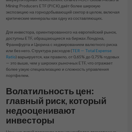
Mining Producers ETF (PICK) даёт более широкую
экспозицию на горнодобывающий сектор в целом, включая
критические минералы как одну из составляющих.
Для инвестора, ориентированного на европейский рынок,
доступны ETF, обращающиеся на биржах Лондона,
Франкфурта и Цюриха с хеджированием валютного риска
или без него. Структура расходов (
TER — Total Expense
Ratio
) варьируется, как правило, от 0,65% до 0,75% годовых
— это выше, чем у широких рыночных ETF, что отражает
более узкую специализацию и сложность управления
портфелем.
Волатильность цен:
главный риск, который
недооценивают
инвесторы
Цены на литий пережили один из наиболее драматичных