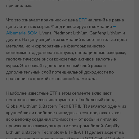
при анализе.
Что это означает практически: цена
ETF
на литий не равна
цене лития как сырья. Фонд инвестирует в компании
—
Albemarle, SQM,
Livent, Piedmont Lithium, Ganfeng Lithium и
другие. На цену акций этих компаний влияет не только цена
металла, но и корпоративные факторы: качество
менеджмента, долговая нагрузка, операционные издержки,
геополитические риски конкретных активов, валютные
курсы. Это создаёт дополнительный слой риска и
дополнительный слой потенциальной доходности по
сравнению с прямой экспозицией на металл.
Наиболее известные ETF в этом сегменте включают
несколько ключевых инструментов. Глобальный фонд
Global X Lithium & Battery Tech ETF (LIT) является одним из
крупнейших и наиболее ликвидных в секторе, охватывая
всю цепочку создания стоимости — от добычи лития до
производства аккумуляторов и электромобилей. Amplify
Lithium & Battery Technology ETF (BATT) делает акцент на
аккумуляторных технологиях. iShares MSCI Global Metals &