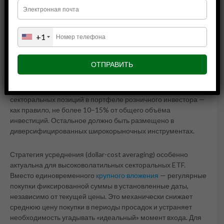
экспозицию на
критические минералы
+1
Прежде всего, необходимо определить роль этого класса
активов в портфеле. Критические минералы — это
тематическая, концентрированная ставка на конкретный
структурный тренд. Они не являются заменой широкой
рыночной диверсификации. Разумная доля тематических и
секторальных позиций в портфеле розничного инвестора —
как правило, не более 10–15% от общего объёма
инвестиций. Остальное должно быть размещено в
диверсифицированных широкорыночных инструментах.
Стратегия усреднения (dollar-cost averaging) особенно
актуальна для высоковолатильных секторальных ETF.
Вместо единовременного
крупного вложения
— регулярные
покупки фиксированной суммы в установленные даты,
независимо от текущей цены. Это механически снижает
среднюю цену покупки в периоды просадок и устраняет
необходимость угадывать «идеальный» момент входа. Для