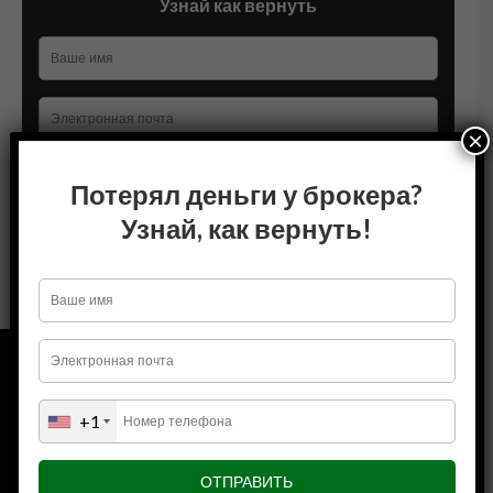
Узнай как вернуть
×
+1
Потерял деньги у брокера?
Узнай, как вернуть!
+1
О НАС
О нас