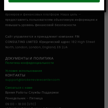
Broker Review Center
— независимая исследовательская
команда, специализирующаяся на проверке онлайн-
брокеров и финансовых платформ. Наша цель —
предоставлять пользователям объективную информацию и
повышать уровень финансовой безопасности.
Сайт управляется и принадлежит компании:
FIN
CONSULTING LIMITED
. Юридический адрес: 182 High Street
North, London, London, England, E6 2JA
ДОКУМЕНТЫ И ПОЛИТИКА
Политика конфиденциальности
Условия использования
КОНТАКТЫ
support@brokerreviewcenter.com
Связаться с нами
Время Работы Службы Поддержки:
Понедельник – Пятница
09:00 – 18:00 (UTC)